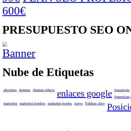
600€
PRESUPUESTO SEO O
Nube de Etiquetas
algoritmo
dominio
eliminar enlaces
enlaces google
franquicias
franquicias 
marketing
marketing hotelero
marketing hoteles
nuevo
Palabras clave
Posic