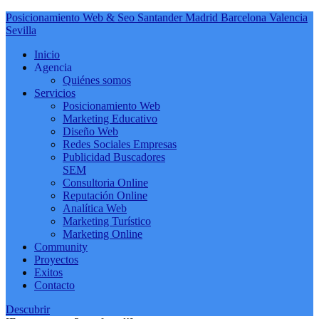
Posicionamiento Web & Seo Santander Madrid Barcelona Valencia
Sevilla
Inicio
Agencia
Quiénes somos
Servicios
Posicionamiento Web
Marketing Educativo
Diseño Web
Redes Sociales Empresas
Publicidad Buscadores
SEM
Consultoria Online
Reputación Online
Analítica Web
Marketing Turístico
Marketing Online
Community
Proyectos
Exitos
Contacto
Descubrir