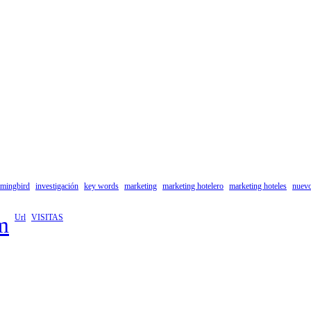
mingbird
investigación
key words
marketing
marketing hotelero
marketing hoteles
nuev
m
Url
VISITAS