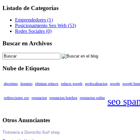
Listado de Categorías
Emprendedores (1)
Posicionamiento Seo Web (53)
Redes Sociales (0)
Buscar en Archivos
Nube de Etiquetas
algoritmo
dominio
eliminar enlaces
enlaces google
geolocalizacion
google
google hum
redirecciones seo
reputacion
reputacion hotelera
reputacion online
seo spa
Otros Anunciantes
Tintorería a Domicilio
Surf shop