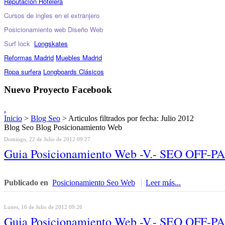
Reputación Hotelera
Cursos de ingles en el extranjero
Posicionamiento web
Diseño Web
Surf lock
Longskates
Reformas Madrid
Muebles Madrid
Ropa surfera
Longboards Clásicos
Nuevo Proyecto Facebook
.
Inicio
>
Blog Seo
> Articulos filtrados por fecha: Julio 2012
Blog Seo Blog Posicionamiento Web
Domingo, 22 de Julio de 2012 09:27
Guia Posicionamiento Web -V.- SEO O
Publicado en
Posicionamiento Seo Web
Leer más...
Lunes, 16 de Julio de 2012 09:26
Guia Posicionamiento Web -V.- SEO OFF