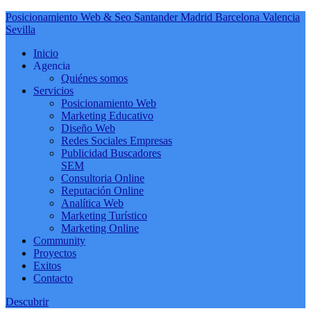
Posicionamiento Web & Seo Santander Madrid Barcelona Valencia
Sevilla
Inicio
Agencia
Quiénes somos
Servicios
Posicionamiento Web
Marketing Educativo
Diseño Web
Redes Sociales Empresas
Publicidad Buscadores
SEM
Consultoria Online
Reputación Online
Analítica Web
Marketing Turístico
Marketing Online
Community
Proyectos
Exitos
Contacto
Descubrir