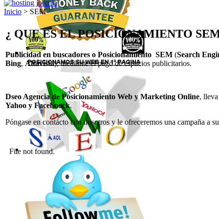
Inicio
> SEM
¿ QUE ES EL POSICIONAMIENTO SEM
Publicidad en buscadores o Posicionamiento
SEM
(
Search Engi
Bing
,
Altavista
), mediante el pago de espacios publicitarios.
Dseo Agencia de Posicionamiento Web y Marketing Online
, llev
Yahoo y Faceboock
.
Póngase en contacto con nosotros y le ofreceremos una campaña a s