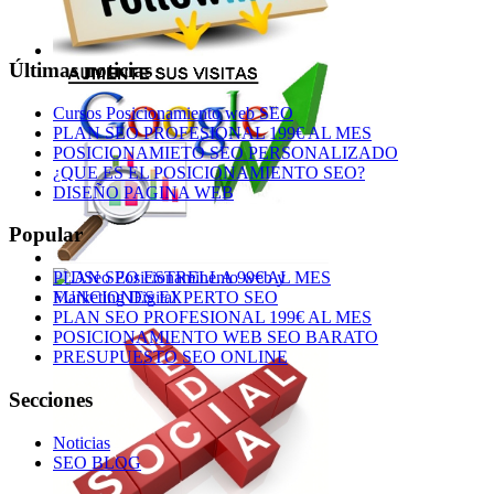
Últimas noticias
Cursos Posicionamiento web SEO
PLAN SEO PROFESIONAL 199€ AL MES
POSICIONAMIETO SEO PERSONALIZADO
¿QUE ES EL POSICIONAMIENTO SEO?
DISEÑO PAGINA WEB
Popular
PLAN SEO ESTRELLA 99€ AL MES
FUNCIONES EXPERTO SEO
PLAN SEO PROFESIONAL 199€ AL MES
POSICIONAMIENTO WEB SEO BARATO
PRESUPUESTO SEO ONLINE
Secciones
Noticias
SEO BLOG