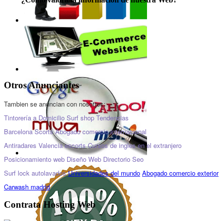
Otros Anunciantes
Tambien se anuncian con nosotros:
Tintorería a Domicilio
Surf shop
Tendencias
Barcelona Scorts
Abogado comercio internacional
Antiradares
Valencia escorts
Cursos de ingles en el extranjero
Posicionamiento web
Diseño Web
Directorio Seo
Surf lock
autolavados
Universidades del mundo
Abogado comercio exterior
Carwash madrid
Contrata Hosting Web