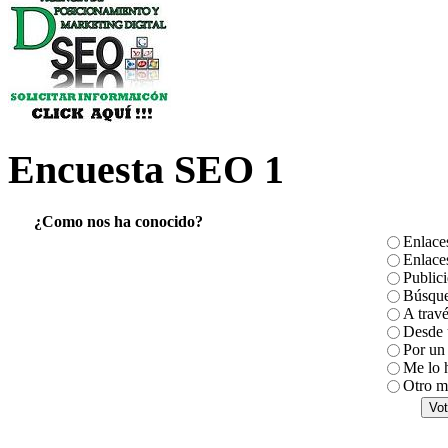
Encuesta SEO 1
¿Como nos ha conocido?
Enlace
Enlace
Public
Búsque
A travé
Desde u
Por un 
Me lo 
Otro m