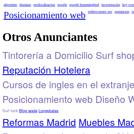
algoritmo
dominio
geolocalizacion
google
google hummingbird
investigación
key wor
Posicionamiento web
redirecciones seo
reputacion
r
Otros Anunciantes
Tintorería a Domicilio
Surf sho
Reputación Hotelera
Cursos de ingles en el extranj
Posicionamiento web
Diseño 
Surf lock
Blog apple
Longskates
Reformas Madrid
Muebles Mad