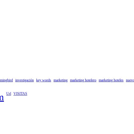
mingbird
investigación
key words
marketing
marketing hotelero
marketing hoteles
nuev
m
Url
VISITAS