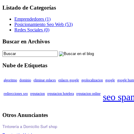
Listado de Categorías
Emprendedores (1)
Posicionamiento Seo Web (53)
Redes Sociales (0)
Buscar en Archivos
Nube de Etiquetas
algoritmo
dominio
eliminar enlaces
enlaces google
geolocalizacion
google
google hum
redirecciones seo
reputacion
reputacion hotelera
reputacion online
seo spa
Otros Anunciantes
Tintorería a Domicilio
Surf shop