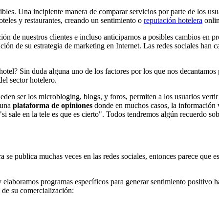
mibles. Una incipiente manera de comparar servicios por parte de los us
teles y restaurantes, creando un sentimiento o
reputación hotelera
onlin
ión de nuestros clientes e incluso anticiparnos a posibles cambios en p
ración de su estrategia de marketing en Internet. Las redes sociales han
tel? Sin duda alguna uno de los factores por los que nos decantamos p
el sector hotelero.
eden ser los microbloging, blogs, y foros, permiten a los usuarios verti
n una
plataforma de opiniones
donde en muchos casos, la información ve
 "si sale en la tele es que es cierto". Todos tendremos algún recuerdo s
ra se publica muchas veces en las redes sociales, entonces parece que e
y elaboramos programas específicos para generar sentimiento positivo ha
o de su comercialización: